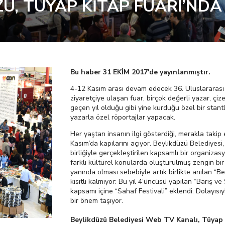
Ü, TÜYAP KİTAP FUARI’NDA
Bu haber 31 EKİM 2017'de yayınlanmıştır.
4-12 Kasım arası devam edecek 36. Uluslararası 
ziyaretçiye ulaşan fuar, birçok değerli yazar, çi
geçen yıl olduğu gibi yine kurduğu özel bir sta
yazarla özel röportajlar yapacak.
Her yaştan insanın ilgi gösterdiği, merakla takip
Kasım’da kapılarını açıyor. Beylikdüzü Belediyesi,
birliğiyle gerçekleştirilen kapsamlı bir organizas
farklı kültürel konularda oluşturulmuş zengin bir
yanında olması sebebiyle artık birlikte anılan “Be
kısıtlı kalmıyor: Bu yıl 4’üncüsü yapılan “Barış ve
kapsamı içine “Sahaf Festivali” eklendi. Dolayısıyl
bir önem taşıyor.
Beylikdüzü Belediyesi Web TV Kanalı, Tüyap K