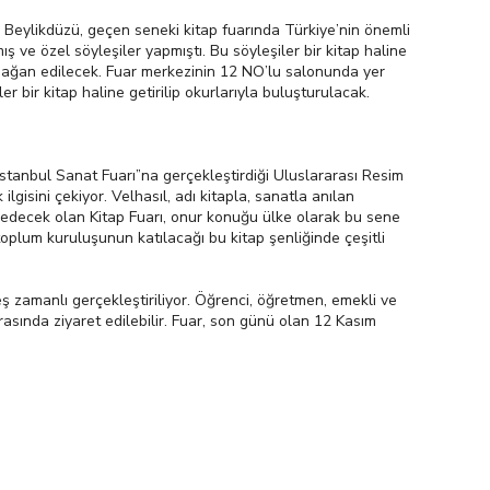
. Beylikdüzü, geçen seneki kitap fuarında Türkiye’nin önemli
 ve özel söyleşiler yapmıştı. Bu söyleşiler bir kitap haline
armağan edilecek. Fuar merkezinin 12 NO’lu salonunda yer
 bir kitap haline getirilip okurlarıyla buluşturulacak.
stanbul Sanat Fuarı”na gerçekleştirdiği Uluslararası Resim
isini çekiyor. Velhasıl, adı kitapla, sanatla anılan
 edecek olan Kitap Fuarı, onur konuğu ülke olarak bu sene
l toplum kuruluşunun katılacağı bu kitap şenliğinde çeşitli
zamanlı gerçekleştiriliyor. Öğrenci, öğretmen, emekli ve
arasında ziyaret edilebilir. Fuar, son günü olan 12 Kasım