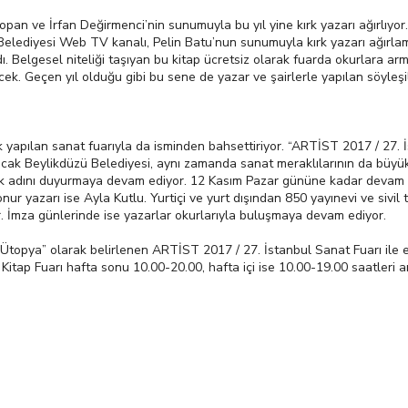
an ve İrfan Değirmenci’nin sunumuyla bu yıl yine kırk yazarı ağırlıyor
Belediyesi Web TV kanalı, Pelin Batu’nun sunumuyla kırk yazarı ağırlamış
ndı. Belgesel niteliği taşıyan bu kitap ücretsiz olarak fuarda okurlara 
 Geçen yıl olduğu gibi bu sene de yazar ve şairlerle yapılan söyleşiler
 yapılan sanat fuarıyla da isminden bahsettiriyor. “ARTİST 2017 / 27. İ
ak Beylikdüzü Belediyesi, aynı zamanda sanat meraklılarının da büyük ilg
larak adını duyurmaya devam ediyor. 12 Kasım Pazar gününe kadar devam
 onur yazarı ise Ayla Kutlu. Yurtiçi ve yurt dışından 850 yayınevi ve sivi
yor. İmza günlerinde ise yazarlar okurlarıyla buluşmaya devam ediyor.
opya” olarak belirlenen ARTİST 2017 / 27. İstanbul Sanat Fuarı ile eş 
ul Kitap Fuarı hafta sonu 10.00-20.00, hafta içi ise 10.00-19.00 saatleri 