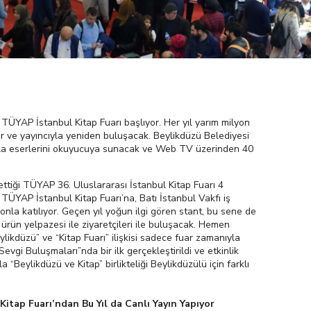
TÜYAP İstanbul Kitap Fuarı başlıyor. Her yıl yarım milyon
zer ve yayıncıyla yeniden buluşacak. Beylikdüzü Belediyesi
ntla eserlerini okuyucuya sunacak ve Web TV üzerinden 40
 ettiği TÜYAP 36. Uluslararası İstanbul Kitap Fuarı 4
 TÜYAP İstanbul Kitap Fuarı’na, Batı İstanbul Vakfı iş
yonla katılıyor. Geçen yıl yoğun ilgi gören stant, bu sene de
 ürün yelpazesi ile ziyaretçileri ile buluşacak. Hemen
ylikdüzü” ve “Kitap Fuarı” ilişkisi sadece fuar zamanıyla
 Sevgi Buluşmaları”nda bir ilk gerçekleştirildi ve etkinlik
a “Beylikdüzü ve Kitap” birlikteliği Beylikdüzülü için farklı
itap Fuarı’ndan Bu Yıl da Canlı Yayın Yapıyor