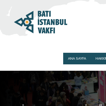
Ana
ANA SAYFA
HAKKI
gezinti
menüsü
KİTAPSEVER BEYLİKDÜZ