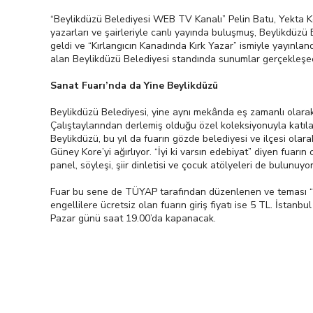
“Beylikdüzü Belediyesi WEB TV Kanalı” Pelin Batu, Yekta Kop
yazarları ve şairleriyle canlı yayında buluşmuş, Beylikdüzü 
geldi ve “Kırlangıcın Kanadında Kırk Yazar” ismiyle yayınla
alan Beylikdüzü Belediyesi standında sunumlar gerçekleşecek.
Sanat Fuarı’nda da Yine Beylikdüzü
Beylikdüzü Belediyesi, yine aynı mekânda eş zamanlı olarak
Çalıştaylarından derlemiş olduğu özel koleksiyonuyla katılac
Beylikdüzü, bu yıl da fuarın gözde belediyesi ve ilçesi o
Güney Kore’yi ağırlıyor. “İyi ki varsın edebiyat” diyen fuarın
panel, söyleşi, şiir dinletisi ve çocuk atölyeleri de bulunu
Fuar bu sene de TÜYAP tarafından düzenlenen ve teması “Üt
engellilere ücretsiz olan fuarın giriş fiyatı ise 5 TL. İstanb
Pazar günü saat 19.00’da kapanacak.